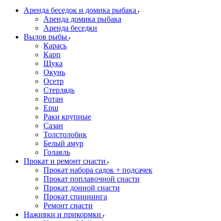
Аренда беседок и домика рыбака
Аренда домика рыбака
Аренда беседки
Вылов рыбы
Карась
Карп
Щука
Окунь
Осетр
Стерлядь
Ротан
Ерш
Раки крупные
Сазан
Толстолобик
Белый амур
Голавль
Прокат и ремонт снасти
Прокат набора садок + подсачек
Прокат поплавочной снасти
Прокат донной снасти
Прокат спиннинга
Ремонт снасти
Наживки и прикормки