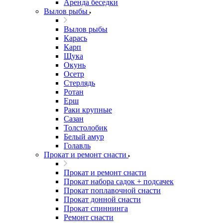
Аренда беседки
Вылов рыбы
Вылов рыбы
Карась
Карп
Щука
Окунь
Осетр
Стерлядь
Ротан
Ерш
Раки крупные
Сазан
Толстолобик
Белый амур
Голавль
Прокат и ремонт снасти
Прокат и ремонт снасти
Прокат набора садок + подсачек
Прокат поплавочной снасти
Прокат донной снасти
Прокат спиннинга
Ремонт снасти