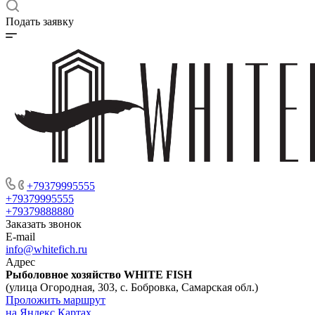
Подать заявку
+79379995555
+79379995555
+79379888880
Заказать звонок
E-mail
info@whitefich.ru
Адрес
Рыболовное хозяйство WHITE FISH
(улица Огородная, 303, с. Бобровка, Самарская обл.)
Проложить маршрут
на Яндекс Картах