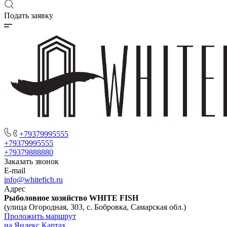
Подать заявку
+79379995555
+79379995555
+79379888880
Заказать звонок
E-mail
info@whitefich.ru
Адрес
Рыболовное хозяйство WHITE FISH
(улица Огородная, 303, с. Бобровка, Самарская обл.)
Проложить маршрут
на Яндекс Картах