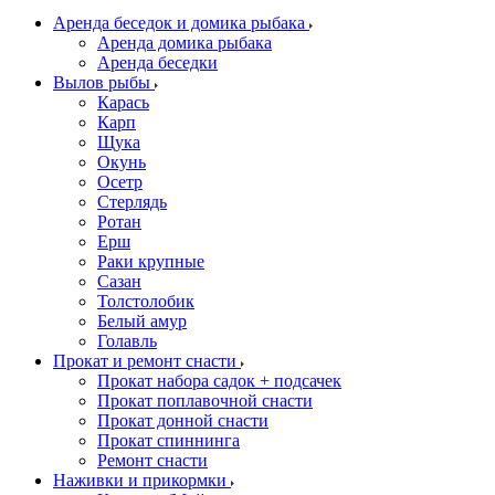
Аренда беседок и домика рыбака
Аренда домика рыбака
Аренда беседки
Вылов рыбы
Карась
Карп
Щука
Окунь
Осетр
Стерлядь
Ротан
Ерш
Раки крупные
Сазан
Толстолобик
Белый амур
Голавль
Прокат и ремонт снасти
Прокат набора садок + подсачек
Прокат поплавочной снасти
Прокат донной снасти
Прокат спиннинга
Ремонт снасти
Наживки и прикормки