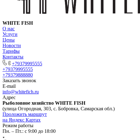
WHITE FISH
О нас
Услуги
Цены
Новости
Тарифы
Контакты
+79379995555
+79379995555
+79379888880
Заказать звонок
E-mail
info@whitefich.ru
Адрес
Рыболовное хозяйство WHITE FISH
(улица Огородная, 303, с. Бобровка, Самарская обл.)
Проложить маршрут
на Яндекс Картах
Режим работы
Пн. – Пт.: с 9:00 до 18:00