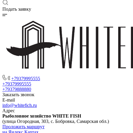
Подать заявку
+79379995555
+79379995555
+79379888880
Заказать звонок
E-mail
info@whitefich.ru
Адрес
Рыболовное хозяйство WHITE FISH
(улица Огородная, 303, с. Бобровка, Самарская обл.)
Проложить маршрут
на Яндекс Картах