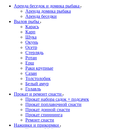
Аренда беседок и домика рыбака
Аренда домика рыбака
Аренда беседки
Вылов рыбы
Карась
Карп
Щука
Окунь
Осетр
Стерлядь
Ротан
Ерш
Раки крупные
Сазан
Толстолобик
Белый амур
Голавль
Прокат и ремонт снасти
Прокат набора садок + подсачек
Прокат поплавочной снасти
Прокат донной снасти
Прокат спиннинга
Ремонт снасти
Наживки и прикормки