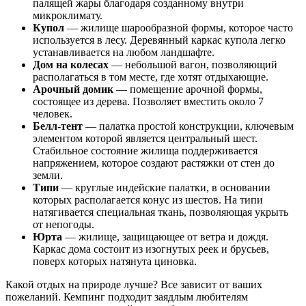
палящей жары благодаря созданному внутри
микроклимату.
Купол
— жилище шарообразной формы, которое часто
используется в лесу. Деревянный каркас купола легко
устанавливается на любом ландшафте.
Дом на колесах
— небольшой вагон, позволяющий
располагаться в том месте, где хотят отдыхающие.
Арочный домик
— помещение арочной формы,
состоящее из дерева. Позволяет вместить около 7
человек.
Белл-тент
— палатка простой конструкции, ключевым
элементом которой является центральный шест.
Стабильное состояние жилища поддерживается
напряжением, которое создают растяжки от стен до
земли.
Типи
— круглые индейские палатки, в основании
которых располагается конус из шестов. На типи
натягивается специальная ткань, позволяющая укрыть
от непогоды.
Юрта
— жилище, защищающее от ветра и дождя.
Каркас дома состоит из изогнутых реек и брусьев,
поверх которых натянута циновка.
Какой отдых на природе лучше? Все зависит от ваших
пожеланий. Кемпинг подходит заядлым любителям