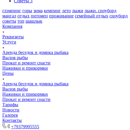
Советы
3
глэмпинг
горы
зима
кемпинг
лето
лыжи
лыжи. сноуборд
мангал
отдых
питомец
проживание
семейный отдых
сноуборд
советы
топ
шашлык
Компания
Реквизиты
Услуги
Аренда беседок и домика рыбака
Вылов рыбы
Прокат и ремонт снасти
Наживки и прикормки
Цены
Аренда беседок и домика рыбака
Вылов рыбы
Наживки и прикормки
Прокат и ремонт снасти
Тарифы
Новости
Галерея
Контакты
+79379995555