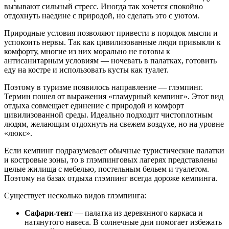
вызывают сильный стресс. Иногда так хочется спокойно
отдохнуть наедине с природой, но сделать это с уютом.
Природные условия позволяют привести в порядок мысли и
успокоить нервы. Так как цивилизованные люди привыкли к
комфорту, многие из них морально не готовы к
антисанитарным условиям — ночевать в палатках, готовить
еду на костре и использовать кусты как туалет.
Поэтому в туризме появилось направление — глэмпинг.
Термин пошел от выражения «гламурный кемпинг». Этот вид
отдыха совмещает единение с природой и комфорт
цивилизованной среды. Идеально подходит чистоплотным
людям, желающим отдохнуть на свежем воздухе, но на уровне
«люкс».
Если кемпинг подразумевает обычные туристические палатки
и костровые зоны, то в глэмпинговых лагерях представлены
целые жилища с мебелью, постельным бельем и туалетом.
Поэтому на базах отдыха глэмпинг всегда дороже кемпинга.
Существует несколько видов глэмпинга:
Сафари-тент
— палатка из деревянного каркаса и
натянутого навеса. В солнечные дни помогает избежать