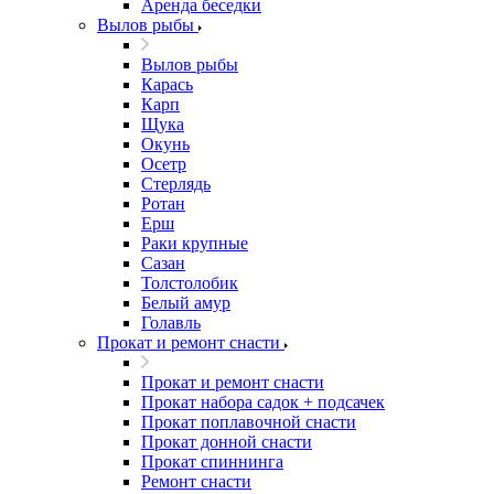
Аренда беседки
Вылов рыбы
Вылов рыбы
Карась
Карп
Щука
Окунь
Осетр
Стерлядь
Ротан
Ерш
Раки крупные
Сазан
Толстолобик
Белый амур
Голавль
Прокат и ремонт снасти
Прокат и ремонт снасти
Прокат набора садок + подсачек
Прокат поплавочной снасти
Прокат донной снасти
Прокат спиннинга
Ремонт снасти