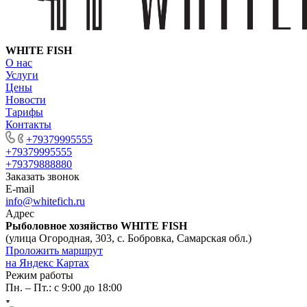
WHITE FISH
О нас
Услуги
Цены
Новости
Тарифы
Контакты
+79379995555
+79379995555
+79379888880
Заказать звонок
E-mail
info@whitefich.ru
Адрес
Рыболовное хозяйство WHITE FISH
(улица Огородная, 303, с. Бобровка, Самарская обл.)
Проложить маршрут
на Яндекс Картах
Режим работы
Пн. – Пт.: с 9:00 до 18:00