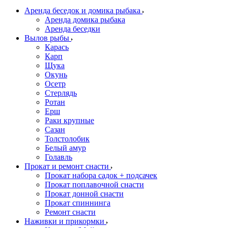
Аренда беседок и домика рыбака
Аренда домика рыбака
Аренда беседки
Вылов рыбы
Карась
Карп
Щука
Окунь
Осетр
Стерлядь
Ротан
Ерш
Раки крупные
Сазан
Толстолобик
Белый амур
Голавль
Прокат и ремонт снасти
Прокат набора садок + подсачек
Прокат поплавочной снасти
Прокат донной снасти
Прокат спиннинга
Ремонт снасти
Наживки и прикормки