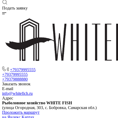
Подать заявку
+79379995555
+79379995555
+79379888880
Заказать звонок
E-mail
info@whitefich.ru
Адрес
Рыболовное хозяйство WHITE FISH
(улица Огородная, 303, с. Бобровка, Самарская обл.)
Проложить маршрут
на Яндекс Картах