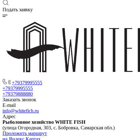
Подать заявку
+79379995555
+79379995555
+79379888880
Заказать звонок
E-mail
info@whitefich.ru
Адрес
Рыболовное хозяйство WHITE FISH
(улица Огородная, 303, с. Бобровка, Самарская обл.)
Проложить маршрут
на Яндекс Картах