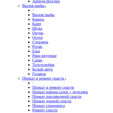
Аренда беседки
Вылов рыбы
Вылов рыбы
Карась
Карп
Щука
Окунь
Осетр
Стерлядь
Ротан
Ерш
Раки крупные
Сазан
Толстолобик
Белый амур
Голавль
Прокат и ремонт снасти
Прокат и ремонт снасти
Прокат набора садок + подсачек
Прокат поплавочной снасти
Прокат донной снасти
Прокат спиннинга
Ремонт снасти