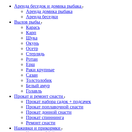
Аренда беседок и домика рыбака
Аренда домика рыбака
Аренда беседки
Вылов рыбы
Карась
Карп
Щука
Окунь
Осетр
Стерлядь
Ротан
Ерш
Раки крупные
Сазан
Толстолобик
Белый амур
Голавль
Прокат и ремонт снасти
Прокат набора садок + подсачек
Прокат поплавочной снасти
Прокат донной снасти
Прокат спиннинга
Ремонт снасти
Наживки и прикормки