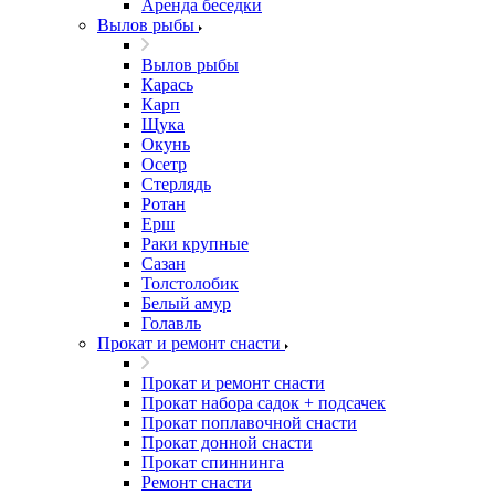
Аренда беседки
Вылов рыбы
Вылов рыбы
Карась
Карп
Щука
Окунь
Осетр
Стерлядь
Ротан
Ерш
Раки крупные
Сазан
Толстолобик
Белый амур
Голавль
Прокат и ремонт снасти
Прокат и ремонт снасти
Прокат набора садок + подсачек
Прокат поплавочной снасти
Прокат донной снасти
Прокат спиннинга
Ремонт снасти