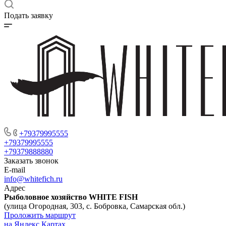
Подать заявку
+79379995555
+79379995555
+79379888880
Заказать звонок
E-mail
info@whitefich.ru
Адрес
Рыболовное хозяйство WHITE FISH
(улица Огородная, 303, с. Бобровка, Самарская обл.)
Проложить маршрут
на Яндекс Картах