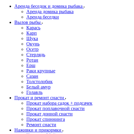
Аренда беседок и домика рыбака
Аренда домика рыбака
Аренда беседки
Вылов рыбы
Карась
Карп
Щука
Окунь
Осетр
Стерлядь
Ротан
Ерш
Раки крупные
Сазан
Толстолобик
Белый амур
Голавль
Прокат и ремонт снасти
Прокат набора садок + подсачек
Прокат поплавочной снасти
Прокат донной снасти
Прокат спиннинга
Ремонт снасти
Наживки и прикормки