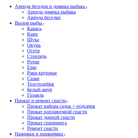
Аренда беседок и домика рыбака
Аренда домика рыбака
Аренда беседки
Вылов рыбы
Карась
Карп
Щука
Окунь
Осетр
Стерлядь
Ротан
Ерш
Раки крупные
Сазан
Толстолобик
Белый амур
Голавль
Прокат и ремонт снасти
Прокат набора садок + подсачек
Прокат поплавочной снасти
Прокат донной снасти
Прокат спиннинга
Ремонт снасти
Наживки и прикормки