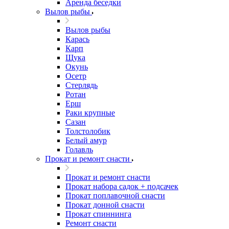
Аренда беседки
Вылов рыбы
Вылов рыбы
Карась
Карп
Щука
Окунь
Осетр
Стерлядь
Ротан
Ерш
Раки крупные
Сазан
Толстолобик
Белый амур
Голавль
Прокат и ремонт снасти
Прокат и ремонт снасти
Прокат набора садок + подсачек
Прокат поплавочной снасти
Прокат донной снасти
Прокат спиннинга
Ремонт снасти